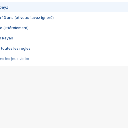
 DayZ
 a 13 ans (et vous l'avez ignoré)
e (littéralement)
im Rayan
 toutes les règles
s les jeux vidéo
us choquant de Rockstar ? - Le scandale BULLY
e plus moche de Steam
du RÊVE tourne au CAUCHEMAR
pendant 8 heures
it… à tort
umiliés par un jeu vidéo