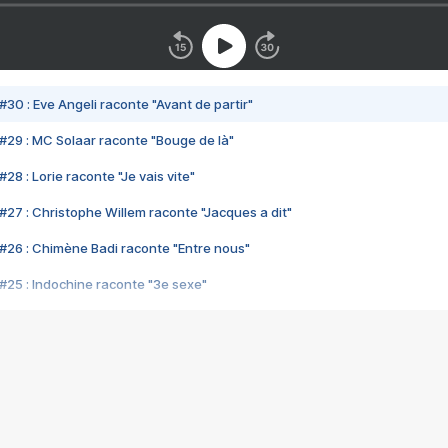
#30 : Eve Angeli raconte "Avant de partir"
#29 : MC Solaar raconte "Bouge de là"
28 : Lorie raconte "Je vais vite"
#27 : Christophe Willem raconte "Jacques a dit"
#26 : Chimène Badi raconte "Entre nous"
#25 : Indochine raconte "3e sexe"
#24 : Zaho raconte "C'est chelou"
#23 : Patrick Bruel raconte "Au café des délices"
#22 : Kyo raconte "Le chemin"
#21 : Nolwenn Leroy raconte "Cassé"