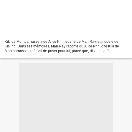
Kiki de Montparnasse, née Alice Prin, égérie de Man Ray, et modèle de
Kisling. Dans ses mémoires, Man Ray raconte qu’Alice Prin, dite Kiki de
Montparnasse , refusait de poser pour lui, parce que, disait-elle, "un
photographe n’enregistrait que la réalité"....